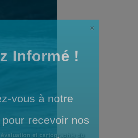
×
z Informé !
z-vous à notre
n danjé
 pour recevoir nos