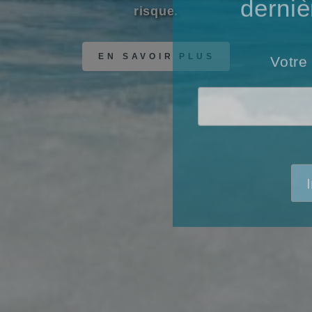
eux pratiquer la baignade ou mon activité nautiq
derniè
EN SAVOIR PLUS
Votre